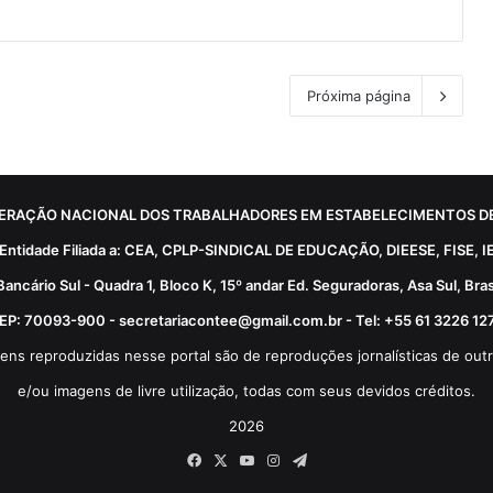
Próxima página
ERAÇÃO NACIONAL DOS TRABALHADORES EM ESTABELECIMENTOS DE
Entidade Filiada a: CEA, CPLP-SINDICAL DE EDUCAÇÃO, DIEESE, FISE, I
Bancário Sul - Quadra 1, Bloco K, 15º andar Ed. Seguradoras, Asa Sul, Brasí
EP: 70093-900 - secretariacontee@gmail.com.br - Tel: +55 61 3226 12
ens reproduzidas nesse portal são de reproduções jornalísticas de outr
e/ou imagens de livre utilização, todas com seus devidos créditos.
2026
Facebook
X
YouTube
Instagram
Telegram