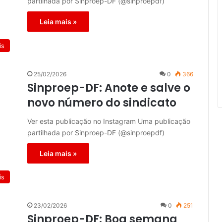
partilhada por Sinproep-DF (@sinproepdf)
Leia mais »
is
25/02/2026
0
366
Sinproep-DF: Anote e salve o
novo número do sindicato
Ver esta publicação no Instagram Uma publicação
partilhada por Sinproep-DF (@sinproepdf)
Leia mais »
is
23/02/2026
0
251
Sinproep-DF: Boa semana