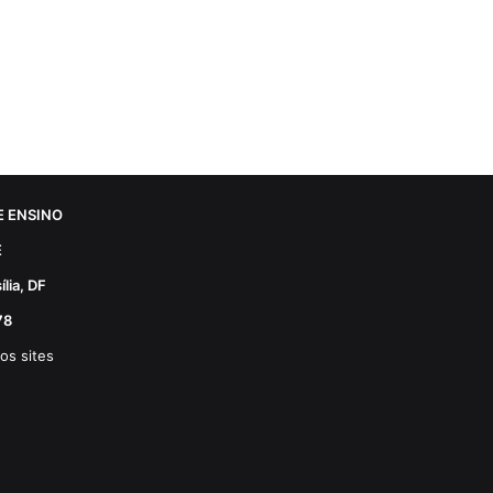
 ENSINO
E
lia, DF
78
os sites