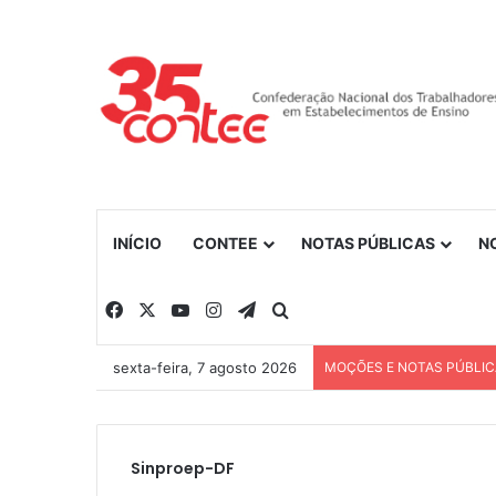
INÍCIO
CONTEE
NOTAS PÚBLICAS
N
Facebook
X
YouTube
Instagram
Telegram
Procurar por
sexta-feira, 7 agosto 2026
MOÇÕES E NOTAS PÚBLI
Sinproep-DF