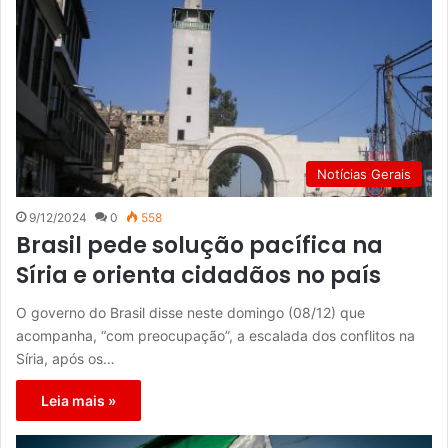
Notícias Gerais
9/12/2024
0
558
Brasil pede solução pacífica na
Síria e orienta cidadãos no país
O governo do Brasil disse neste domingo (08/12) que
acompanha, “com preocupação”, a escalada dos conflitos na
Síria, após os…
Leia mais »