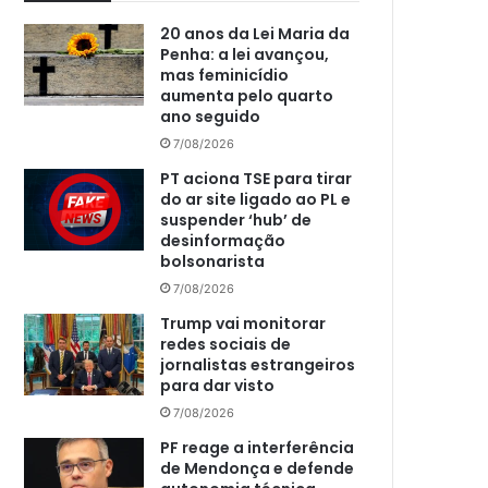
20 anos da Lei Maria da
Penha: a lei avançou,
mas feminicídio
aumenta pelo quarto
ano seguido
7/08/2026
PT aciona TSE para tirar
do ar site ligado ao PL e
suspender ‘hub’ de
desinformação
bolsonarista
7/08/2026
Trump vai monitorar
redes sociais de
jornalistas estrangeiros
para dar visto
7/08/2026
PF reage a interferência
de Mendonça e defende