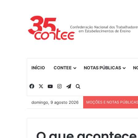
INÍCIO
CONTEE
NOTAS PÚBLICAS
N
Facebook
X
YouTube
Instagram
Telegram
Procurar por
domingo, 9 agosto 2026
MOÇÕES E NOTAS PÚBLICA
O que acontece 