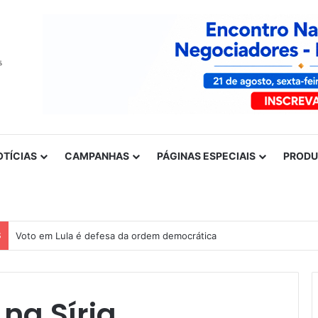
OTÍCIAS
CAMPANHAS
PÁGINAS ESPECIAIS
PROD
S
Nota de solidariedade ao povo venezuelano
na Síria