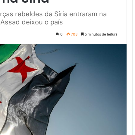
ças rebeldes da Síria entraram na
 Assad deixou o país
0
708
5 minutos de leitura