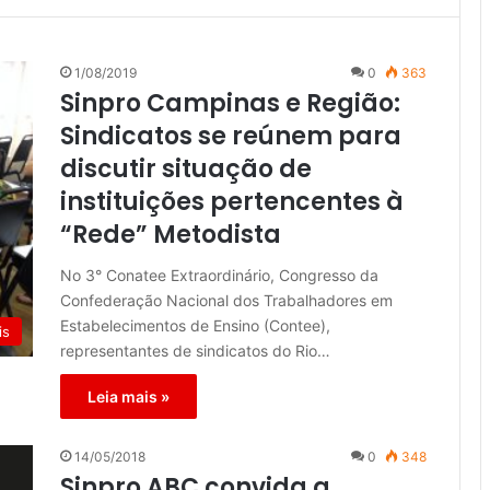
1/08/2019
0
363
Sinpro Campinas e Região:
Sindicatos se reúnem para
discutir situação de
instituições pertencentes à
“Rede” Metodista
No 3° Conatee Extraordinário, Congresso da
Confederação Nacional dos Trabalhadores em
Estabelecimentos de Ensino (Contee),
is
representantes de sindicatos do Rio…
Leia mais »
14/05/2018
0
348
Sinpro ABC convida a