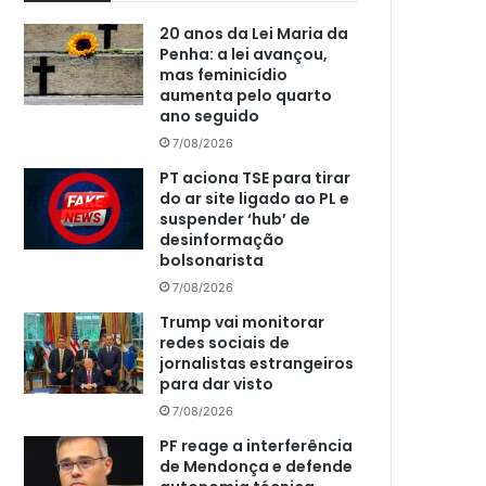
20 anos da Lei Maria da
Penha: a lei avançou,
mas feminicídio
aumenta pelo quarto
ano seguido
7/08/2026
PT aciona TSE para tirar
do ar site ligado ao PL e
suspender ‘hub’ de
desinformação
bolsonarista
7/08/2026
Trump vai monitorar
redes sociais de
jornalistas estrangeiros
para dar visto
7/08/2026
PF reage a interferência
de Mendonça e defende