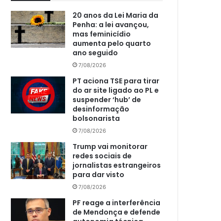
20 anos da Lei Maria da
Penha: a lei avançou,
mas feminicídio
aumenta pelo quarto
ano seguido
7/08/2026
PT aciona TSE para tirar
do ar site ligado ao PL e
suspender ‘hub’ de
desinformação
bolsonarista
7/08/2026
Trump vai monitorar
redes sociais de
jornalistas estrangeiros
para dar visto
7/08/2026
PF reage a interferência
de Mendonça e defende