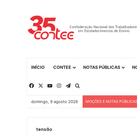
INÍCIO
CONTEE
NOTAS PÚBLICAS
N
Facebook
X
YouTube
Instagram
Telegram
Procurar por
domingo, 9 agosto 2026
MOÇÕES E NOTAS PÚBLICA
tensão