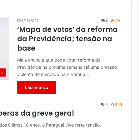
6/12/2017
0
281
‘Mapa de votos’ da reforma
da Previdência; tensão na
base
Maia anuncia que pode votar reforma da
Previdência na próxima semana Há uma pressão
is
violenta do mercado para votar a…
Leia mais »
0
359
peras da greve geral
os últimos 18 anos, o Paraguai vive forte tensão.