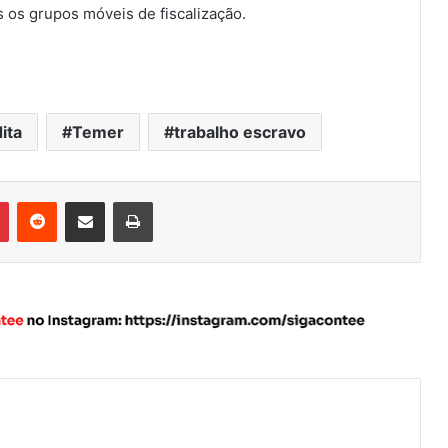
os grupos móveis de fiscalização.
ita
Temer
trabalho escravo
Pinterest
Reddit
Compartilhar via e-mail
Imprimir