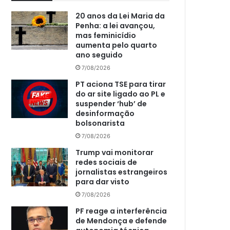
20 anos da Lei Maria da
Penha: a lei avançou,
mas feminicídio
aumenta pelo quarto
ano seguido
7/08/2026
PT aciona TSE para tirar
do ar site ligado ao PL e
suspender ‘hub’ de
desinformação
bolsonarista
7/08/2026
Trump vai monitorar
redes sociais de
jornalistas estrangeiros
para dar visto
7/08/2026
PF reage a interferência
de Mendonça e defende