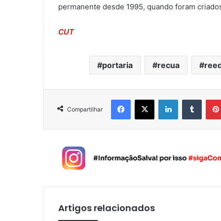
permanente desde 1995, quando foram criados 
CUT
portaria
recua
reed
Facebook
X
Linkedin
Tumblr
Compartilhar
Artigos relacionados