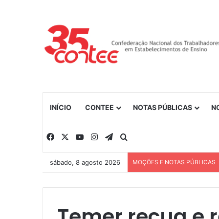
INÍCIO
CONTEE
NOTAS PÚBLICAS
N
Facebook
X
YouTube
Instagram
Telegram
Procurar por
sábado, 8 agosto 2026
MOÇÕES E NOTAS PÚBLICAS
Temer recua e r