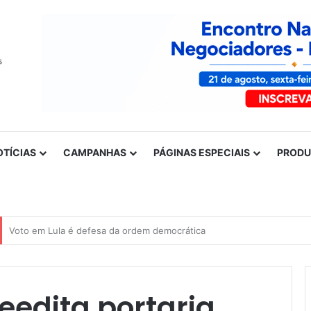
OTÍCIAS
CAMPANHAS
PÁGINAS ESPECIAIS
PROD
Nota de solidariedade ao povo venezuelano
eedita portaria