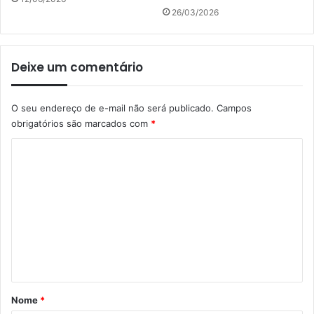
26/03/2026
Deixe um comentário
O seu endereço de e-mail não será publicado.
Campos
obrigatórios são marcados com
*
C
o
m
e
n
t
á
r
Nome
*