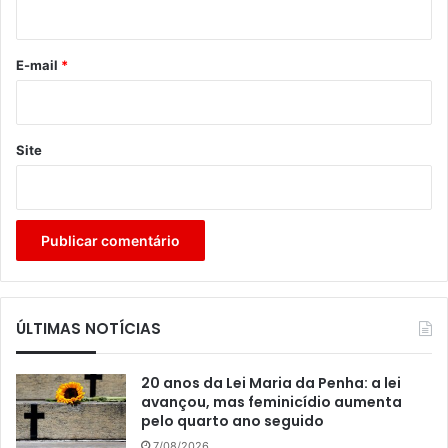
i
o
*
E-mail
*
Site
ÚLTIMAS NOTÍCIAS
20 anos da Lei Maria da Penha: a lei
avançou, mas feminicídio aumenta
pelo quarto ano seguido
7/08/2026