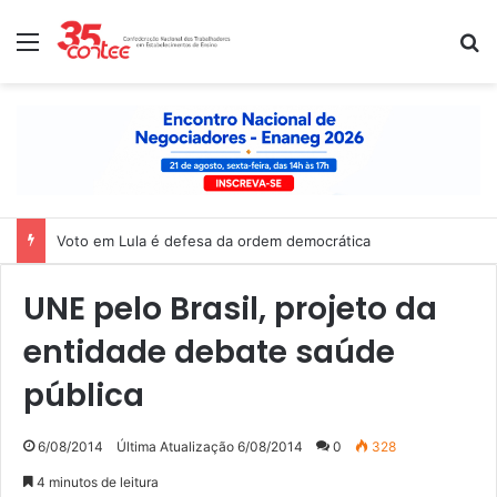
Menu
P
Voto em Lula é defesa da ordem democrática
UNE pelo Brasil, projeto da
entidade debate saúde
pública
6/08/2014
Última Atualização 6/08/2014
0
328
4 minutos de leitura