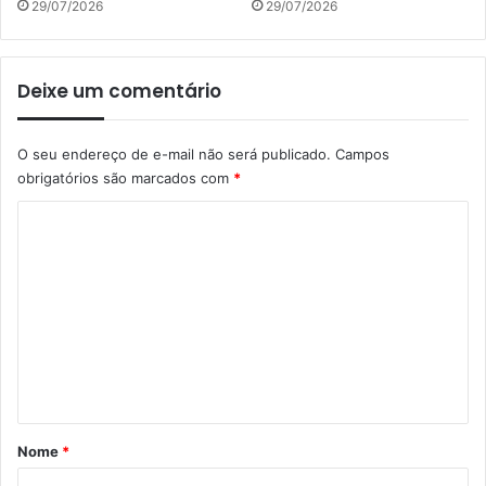
29/07/2026
29/07/2026
Deixe um comentário
O seu endereço de e-mail não será publicado.
Campos
obrigatórios são marcados com
*
C
o
m
e
n
t
á
r
Nome
*
i