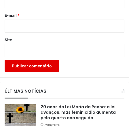
o
*
E-mail
*
Site
ÚLTIMAS NOTÍCIAS
20 anos da Lei Maria da Penha: a lei
avançou, mas feminicídio aumenta
pelo quarto ano seguido
7/08/2026