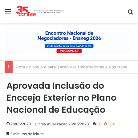
Menu
P
Nota de apoio à paralisação das trabalhadoras e dos trabalhado
Aprovada Inclusão do
Encceja Exterior no Plano
Nacional de Educação
28/06/2023
Última Atualização 28/06/2023
0
284
2 minutos de leitura