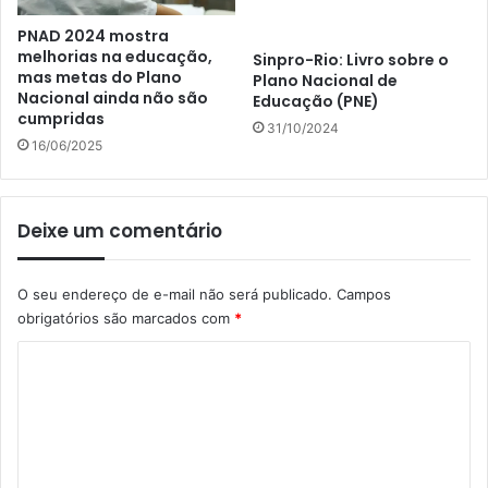
PNAD 2024 mostra
melhorias na educação,
Sinpro-Rio: Livro sobre o
mas metas do Plano
Plano Nacional de
Nacional ainda não são
Educação (PNE)
cumpridas
31/10/2024
16/06/2025
Deixe um comentário
O seu endereço de e-mail não será publicado.
Campos
obrigatórios são marcados com
*
C
o
m
e