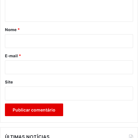
n
t
á
r
Nome
*
i
o
*
E-mail
*
Site
ÚLTIMAS NOTÍCIAS