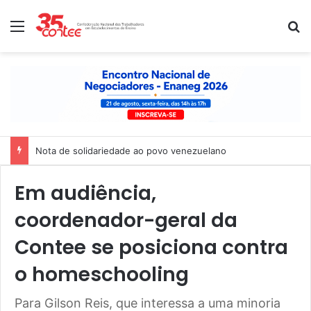
Menu
P
Nota de solidariedade ao povo venezuelano
Em audiência,
coordenador-geral da
Contee se posiciona contra
o homeschooling
Para Gilson Reis, que interessa a uma minoria