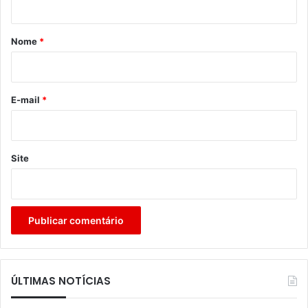
á
r
Nome
*
i
o
*
E-mail
*
Site
ÚLTIMAS NOTÍCIAS