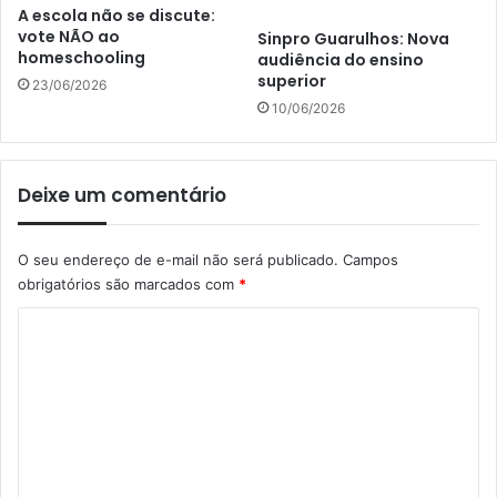
A escola não se discute:
vote NÃO ao
Sinpro Guarulhos: Nova
homeschooling
audiência do ensino
superior
23/06/2026
10/06/2026
Deixe um comentário
O seu endereço de e-mail não será publicado.
Campos
obrigatórios são marcados com
*
C
o
m
e
n
t