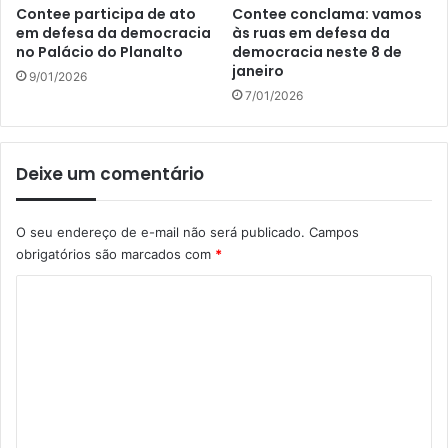
Contee participa de ato
Contee conclama: vamos
em defesa da democracia
às ruas em defesa da
no Palácio do Planalto
democracia neste 8 de
janeiro
9/01/2026
7/01/2026
Deixe um comentário
O seu endereço de e-mail não será publicado.
Campos
obrigatórios são marcados com
*
C
o
m
e
n
t