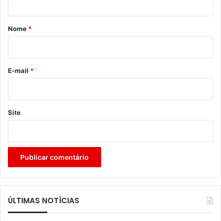
á
r
Nome
*
i
o
*
E-mail
*
Site
ÚLTIMAS NOTÍCIAS