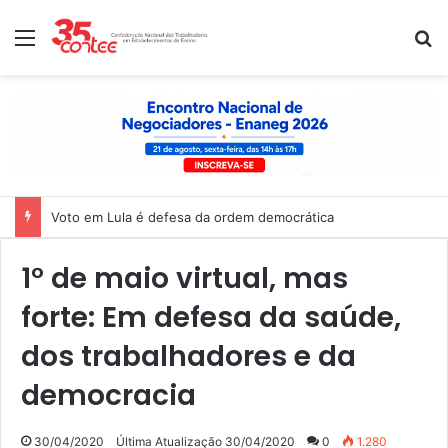
Menu
P
Voto em Lula é defesa da ordem democrática
1° de maio virtual, mas
forte: Em defesa da saúde,
dos trabalhadores e da
democracia
30/04/2020
Última Atualização 30/04/2020
0
1.280