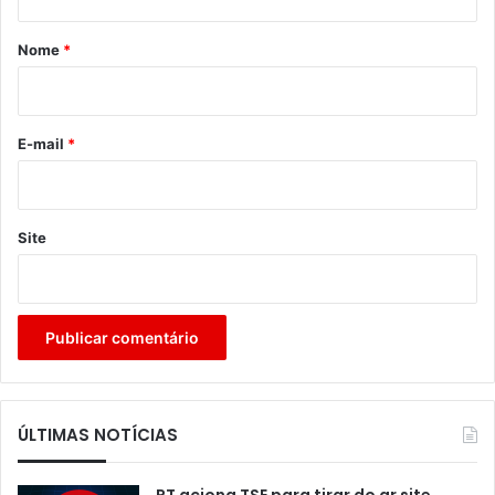
á
r
Nome
*
i
o
*
E-mail
*
Site
ÚLTIMAS NOTÍCIAS
PT aciona TSE para tirar do ar site