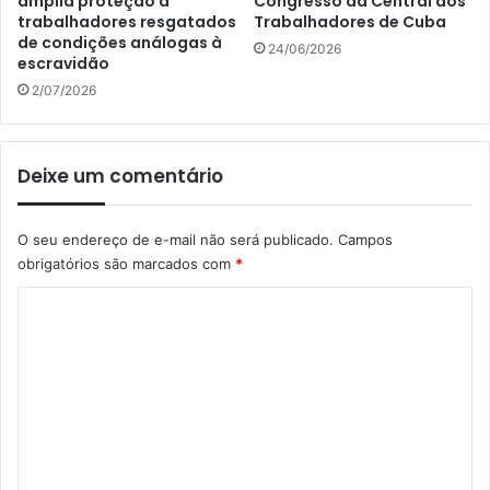
amplia proteção a
Congresso da Central dos
trabalhadores resgatados
Trabalhadores de Cuba
de condições análogas à
24/06/2026
escravidão
2/07/2026
Deixe um comentário
O seu endereço de e-mail não será publicado.
Campos
obrigatórios são marcados com
*
C
o
m
e
n
t