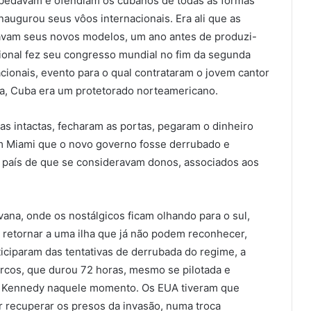
bedavam e ofendiam os cubanos de todas as formas
naugurou seus vôos internacionais. Era ali que as
tavam seus novos modelos, um ano antes de produzi-
cional fez seu congresso mundial no fim da segunda
acionais, evento para o qual contrataram o jovem cantor
ma, Cuba era um protetorado norteamericano.
s intactas, fecharam as portas, pegaram o dinheiro
m Miami que o novo governo fosse derrubado e
país de que se consideravam donos, associados aos
ana, onde os nostálgicos ficam olhando para o sul,
etornar a uma ilha que já não podem reconhecer,
ticiparam das tentativas de derrubada do regime, a
orcos, que durou 72 horas, mesmo se pilotada e
n Kennedy naquele momento. Os EUA tiveram que
r recuperar os presos da invasão, numa troca