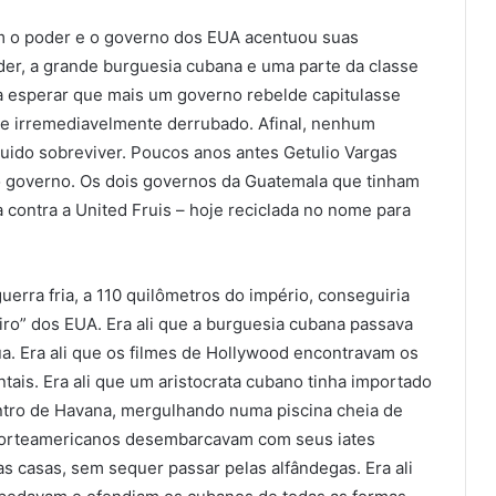
m o poder e o governo dos EUA acentuou suas
oder, a grande burguesia cubana e uma parte da classe
va esperar que mais um governo rebelde capitulasse
se irremediavelmente derrubado. Afinal, nenhum
uido sobreviver. Poucos anos antes Getulio Vargas
o governo. Os dois governos da Guatemala que tinham
 contra a United Fruis – hoje reciclada no nome para
rra fria, a 110 quilômetros do império, conseguiria
iro” dos EUA. Era ali que a burguesia cubana passava
a. Era ali que os filmes de Hollywood encontravam os
tais. Era ali que um aristocrata cubano tinha importado
entro de Havana, mergulhando numa piscina cheia de
norteamericanos desembarcavam com seus iates
s casas, sem sequer passar pelas alfândegas. Era ali