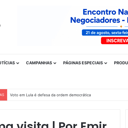
OTÍCIAS
CAMPANHAS
PÁGINAS ESPECIAIS
PROD
CAS
Nota de solidariedade ao povo venezuelano
a visita | Por Emir