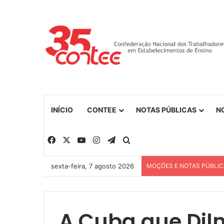
INÍCIO
CONTEE
NOTAS PÚBLICAS
N
Facebook
X
YouTube
Instagram
Telegram
Procurar por
sexta-feira, 7 agosto 2026
MOÇÕES E NOTAS PÚBLI
A Cuba que Dilm