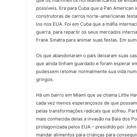
que os marinheiros norteamericanos se embe
possíveis. Era para Cuba que a Pan American i
construtoras de carros norte-americanas tes
los nos EUA. Foi em Cuba que a máfia interna
guerra, para repartir os seus mercados intern
Frank Sinatra para animar suas festas. Em su
Os que abandonaram o país deixaram suas casa
que ainda tinham guardado e foram esperar e
pudessem retomar normalmente sua vida num 
gringos.
Há um bairro em Miami que se chama Little Hav
cada vez menos esperançosos de que possam r
pelas transformações radicais que sofreu. Par
mais conhecida delas a invasão na Baía dos P
protagonizada pelos EUA – presidido por Joh
mandar alimentos para crianças para consegui