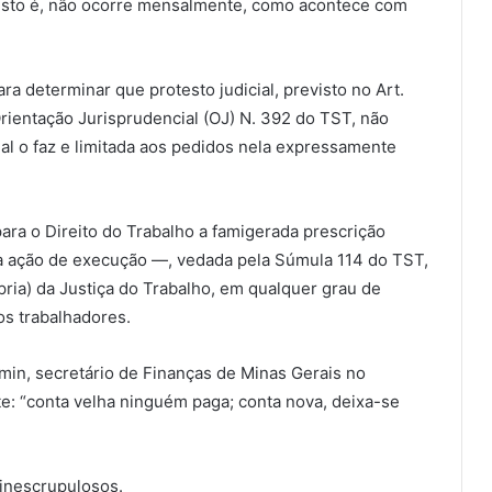
, isto é, não ocorre mensalmente, como acontece com
a determinar que protesto judicial, previsto no Art.
rientação Jurisprudencial (OJ) N. 392 do TST, não
ial o faz e limitada aos pedidos nela expressamente
a o Direito do Trabalho a famigerada prescrição
a ação de execução —, vedada pela Súmula 114 do TST,
ópria) da Justiça do Trabalho, em qualquer grau de
dos trabalhadores.
ckmin, secretário de Finanças de Minas Gerais no
e: “conta velha ninguém paga; conta nova, deixa-se
inescrupulosos.