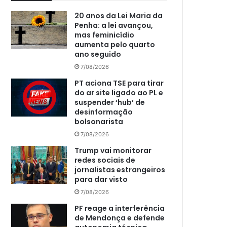
20 anos da Lei Maria da
Penha: a lei avançou,
mas feminicídio
aumenta pelo quarto
ano seguido
7/08/2026
PT aciona TSE para tirar
do ar site ligado ao PL e
suspender ‘hub’ de
desinformação
bolsonarista
7/08/2026
Trump vai monitorar
redes sociais de
jornalistas estrangeiros
para dar visto
7/08/2026
PF reage a interferência
de Mendonça e defende