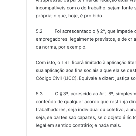
incompatíveis com o do trabalho, sejam fonte
própria; o que, hoje, é proibido.
5.2 Foi acrescentado o § 2º, que impede o T
empregadores, legalmente previstos, e de criar
da norma, por exemplo.
Com isto, o TST ficará limitado à aplicação lite
sua aplicação aos fins sociais a que ela se des
Código Civil (LICC). Equivale a dizer: justiça so
5.3 O § 3º, acrescido ao Art. 8º, simplesmen
conteúdo de qualquer acordo que restrinja dir
trabalhadores, seja individual ou coletivo; a 
seja, se partes são capazes, se o objeto é lícit
legal em sentido contrário; e nada mais.