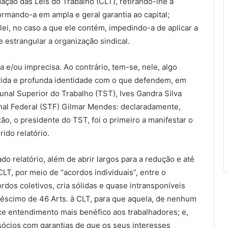
dação das Leis do Trabalho (CLT), retirando-lhe a
ormando-a em ampla e geral garantia ao capital;
lei, no caso a que ele contém, impedindo-a de aplicar a
 e estrangular a organização sindical.
 e/ou imprecisa. Ao contrário, tem-se, nele, algo
tida e profunda identidade com o que defendem, em
bunal Superior do Trabalho (TST), Ives Gandra Silva
unal Federal (STF) Gilmar Mendes: declaradamente,
ão, o presidente do TST, foi o primeiro a manifestar o
rido relatório.
do relatório, além de abrir largos para a redução e até
CLT, por meio de “acordos individuais”, entre o
os coletivos, cria sólidas e quase intransponíveis
réscimo de 46 Arts. à CLT, para que aquela, de nenhum
fixe entendimento mais benéfico aos trabalhadores; e,
sócios com garantias de que os seus interesses