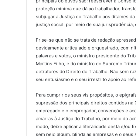
principais objetivos são: reescrever a Consoli
proteção mínima que dá ao trabalhador, transf
subjugar a Justiça do Trabalho aos ditames da 
justiça social, por meio de sua jurisprudência;
Frise-se que não se trata de redação apressada
devidamente articulado e orquestrado, com ní
palavras e votos, o ministro presidente do Tri
Martins Filho, e do ministro do Supremo Trib
detratores do Direito do Trabalho. Não sem raz
seu entusiasmo e o seu irrestrito apoio ao refe
Para cumprir os seus vis propósitos, o epigrafa
supressão dos principais direitos contidos na 
empregado e o empregador, convenções e acord
amarras à Justiça do Trabalho, por meio do ac
modo, deixe aplicar a literalidade desta e/ou 
sem pejo algum, blinda as empresas e o seus 