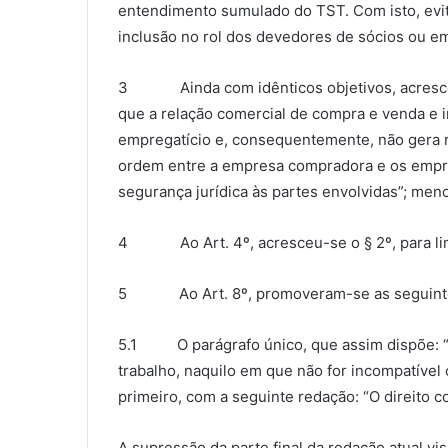
entendimento sumulado do TST. Com isto, evi
inclusão no rol dos devedores de sócios ou e
3 Ainda com idênticos objetivos, acrescento
que a relação comercial de compra e venda e i
empregatício e, consequentemente, não gera r
ordem entre a empresa compradora e os empr
segurança jurídica às partes envolvidas”; meno
4 Ao Art. 4º, acresceu-se o § 2º, para limi
5 Ao Art. 8º, promoveram-se as seguintes
5.1 O parágrafo único, que assim dispõe: “O 
trabalho, naquilo em que não for incompatível 
primeiro, com a seguinte redação: “O direito c
A supressão da parte final da redação atual vi