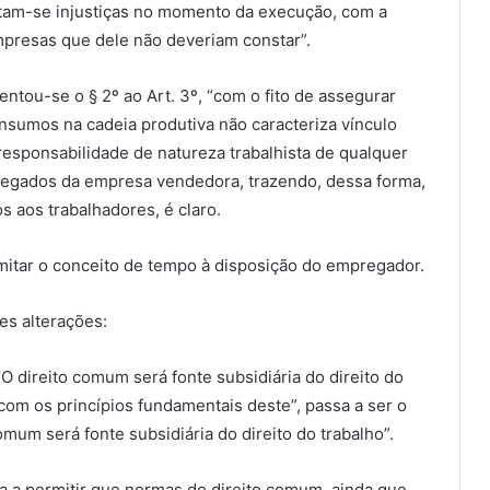
tam-se injustiças no momento da execução, com a
mpresas que dele não deveriam constar”.
u-se o § 2º ao Art. 3º, “com o fito de assegurar
nsumos na cadeia produtiva não caracteriza vínculo
esponsabilidade de natureza trabalhista de qualquer
egados da empresa vendedora, trazendo, dessa forma,
s aos trabalhadores, é claro.
tar o conceito de tempo à disposição do empregador.
 alterações:
direito comum será fonte subsidiária do direito do
com os princípios fundamentais deste”, passa a ser o
omum será fonte subsidiária do direito do trabalho”.
sa a permitir que normas do direito comum, ainda que