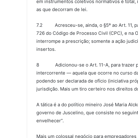
em instrumentos coletivos normativos é total
as que decorram de lei.
7.2 Acresceu-se, ainda, o §5º ao Art. 11, par
726 do Código de Processo Civil (CPC), e na O
interrompe a prescrição; somente a ação judic
insertos.
8 Adicionou-se o Art. 11-A, para trazer par
intercorrente — aquela que ocorre no curso d
podendo ser declarada de ofício (iniciativa pr
jurisdição. Mais um tiro certeiro nos direitos 
A tática é a do político mineiro José Maria Al
governo de Juscelino, que consiste no seguint
envelhecer”.
Mais um colossal negócio para empregadores 