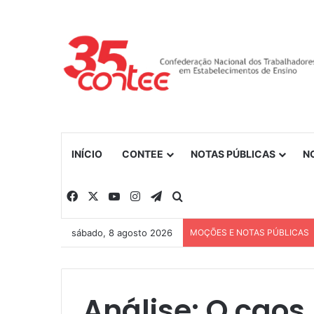
INÍCIO
CONTEE
NOTAS PÚBLICAS
N
Facebook
X
YouTube
Instagram
Telegram
Procurar por
sábado, 8 agosto 2026
MOÇÕES E NOTAS PÚBLICAS
Análise: O caos 