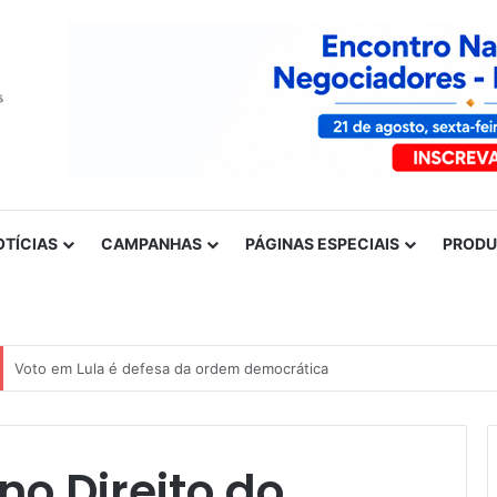
OTÍCIAS
CAMPANHAS
PÁGINAS ESPECIAIS
PROD
Nota de solidariedade ao povo venezuelano
no Direito do