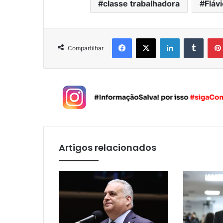
classe trabalhadora
Fláv
Facebook
X
Linkedin
Tumblr
Compartilhar
Artigos relacionados