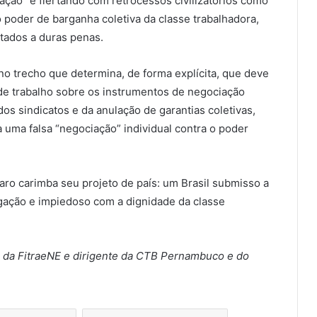
ação” e flertando com retrocessos civilizatórios como
 o poder de barganha coletiva da classe trabalhadora,
stados a duras penas.
o trecho que determina, de forma explícita, que deve
 de trabalho sobre os instrumentos de negociação
os sindicatos e da anulação de garantias coletivas,
 uma falsa “negociação” individual contra o poder
onaro carimba seu projeto de país: um Brasil submisso a
igação e impiedoso com a dignidade da classe
 da FitraeNE e dirigente da CTB Pernambuco e do