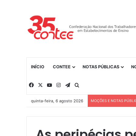
INÍCIO
CONTEE
NOTAS PÚBLICAS
N
Facebook
X
YouTube
Instagram
Telegram
Procurar por
quinta-feira, 6 agosto 2026
MOÇÕES E NOTAS PÚBLI
As peripécias p