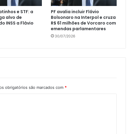
atinhos e STF: a
PF avalia incluir Flávio
iga alvo de
Bolsonaro na Interpol e cruza
o INSS a Flávio
R$ 61 milhões de Vorcaro com
emendas parlamentares
30/07/2026
s obrigatórios são marcados com
*