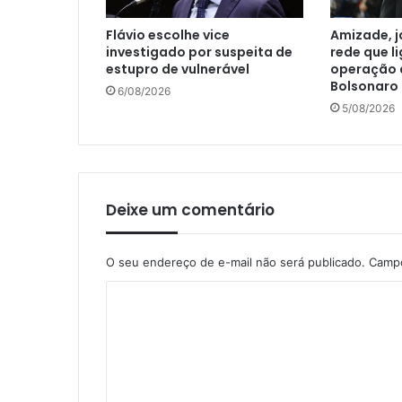
Flávio escolhe vice
Amizade, j
investigado por suspeita de
rede que l
estupro de vulnerável
operação d
Bolsonaro
6/08/2026
5/08/2026
Deixe um comentário
O seu endereço de e-mail não será publicado.
Campo
C
o
m
e