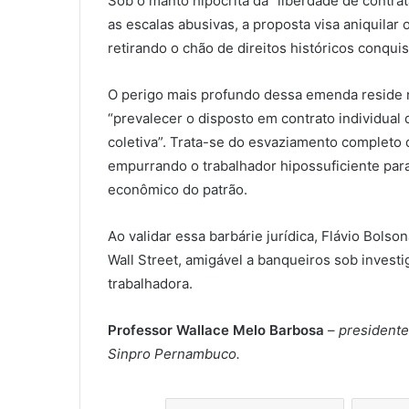
Sob o manto hipócrita da “liberdade de contrat
as escalas abusivas, a proposta visa aniquilar
retirando o chão de direitos históricos conqui
O perigo mais profundo dessa emenda reside n
“prevalecer o disposto em contrato individual
coletiva”. Trata-se do esvaziamento completo d
empurrando o trabalhador hipossuficiente para
econômico do patrão.
Ao validar essa barbárie jurídica, Flávio Bols
Wall Street, amigável a banqueiros sob invest
trabalhadora.
Professor Wallace Melo Barbosa
–
presidente
Sinpro Pernambuco.