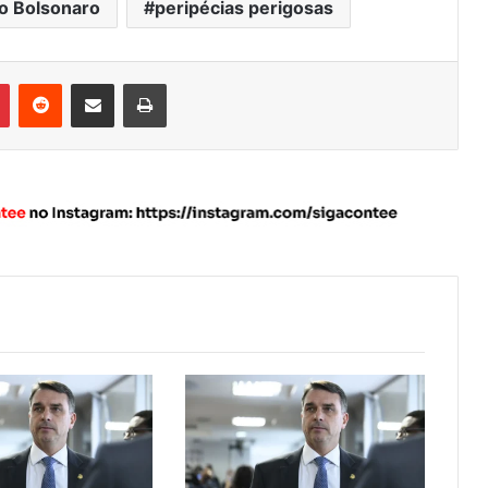
io Bolsonaro
peripécias perigosas
Pinterest
Reddit
Compartilhar via e-mail
Imprimir