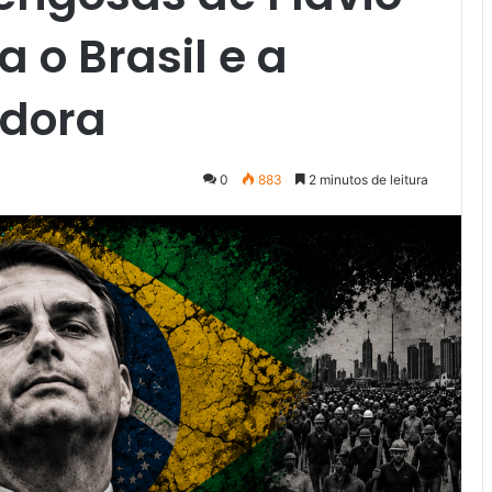
 o Brasil e a
adora
0
883
2 minutos de leitura