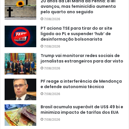
20 anos da Lei Maria da Penha: a lei
avançou, mas feminicídio aumenta
pelo quarto ano seguido
7/08/2026
PT aciona TSE para tirar do ar site
ligado ao PL e suspender ‘hub’ de
desinformação bolsonarista
7/08/2026
Trump vai monitorar redes sociais de
jornalistas estrangeiros para dar visto
7/08/2026
PF reage a interferência de Mendonça
e defende autonomia técnica
7/08/2026
Brasil acumula superávit de US$ 49 bi e
minimiza impacto de tarifas dos EUA
7/08/2026