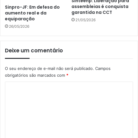
Sinteenp: Liberação para
assembleias é conquista
Sinpro-JF: Em defesa do
garantida na CCT
aumento real e da
equiparação
21/05/2026
26/05/2026
Deixe um comentário
O seu endereço de e-mail não será publicado.
Campos
obrigatórios são marcados com
*
C
o
m
e
n
t