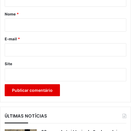
á
r
Nome
*
i
o
*
E-mail
*
Site
ÚLTIMAS NOTÍCIAS