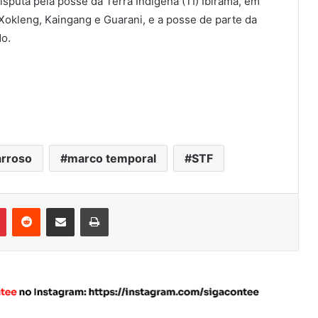
isputa pela posse da Terra Indígena (TI) Ibirama, em
 Xokleng, Kaingang e Guarani, e a posse de parte da
do.
arroso
marco temporal
STF
Pinterest
Reddit
Compartilhar via e-mail
Imprimir