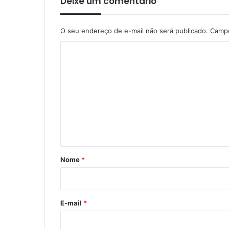
Deixe um comentário
O seu endereço de e-mail não será publicado.
Campo
C
o
m
e
n
t
á
r
Nome
*
i
o
*
E-mail
*