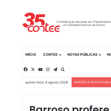
INÍCIO
CONTEE
NOTAS PÚBLICAS
N
Facebook
X
YouTube
Instagram
Telegram
Procurar por
quinta-feira, 6 agosto 2026
MOÇÕES E NOTAS PÚBLI
Barroso profere