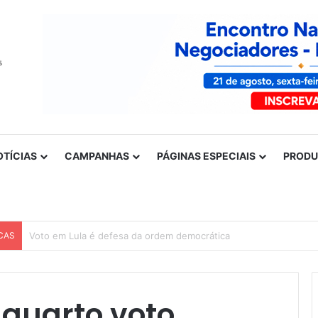
OTÍCIAS
CAMPANHAS
PÁGINAS ESPECIAIS
PROD
CAS
Nota de solidariedade ao povo venezuelano
 quarto voto