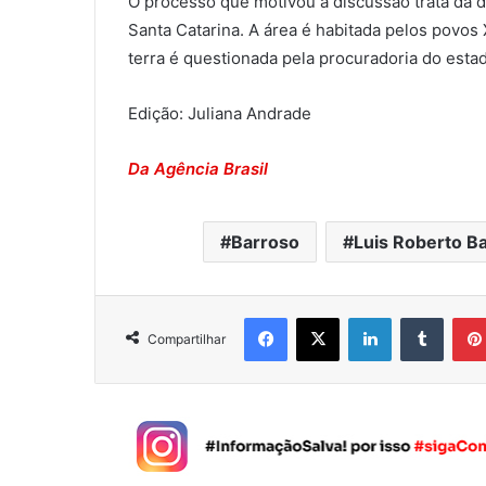
O processo que motivou a discussão trata da d
Santa Catarina. A área é habitada pelos povos
terra é questionada pela procuradoria do esta
Edição: Juliana Andrade
Da Agência Brasil
Barroso
Luis Roberto B
Facebook
X
Linkedin
Tumblr
Compartilhar