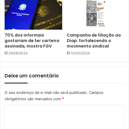
70% dos informais
Campanha de filiação ao
gostariam de ter carteira
Diap: fortalecendo o
assinada, mostra FGV
movimento sindical
29/08/2024
10/05/2024
Deixe um comentário
O seu endereço de e-mail não será publicado.
Campos
obrigatórios são marcados com
*
C
o
m