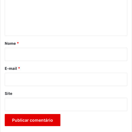
e
n
t
á
r
Nome
*
i
o
*
E-mail
*
Site