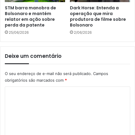
STM barra manobra de
Dark Horse: Entenda a
Bolsonaro e mantém
operação que mira
relator em ação sobre
produtora de filme sobre
perda da patente
Bolsonaro
25/06/2026
2/06/2026
Deixe um comentário
O seu endereço de e-mail não será publicado.
Campos
obrigatórios são marcados com
*
C
o
m
e
n