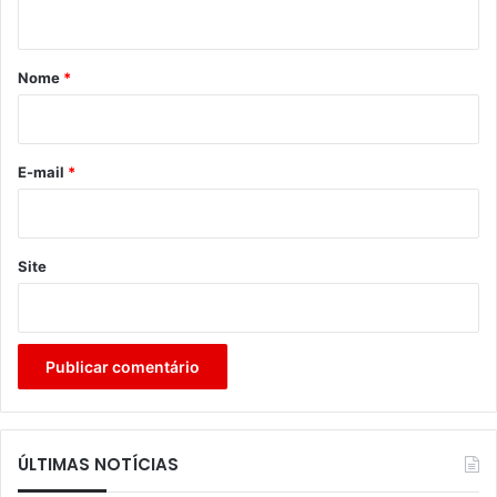
t
á
r
Nome
*
i
o
*
E-mail
*
Site
ÚLTIMAS NOTÍCIAS