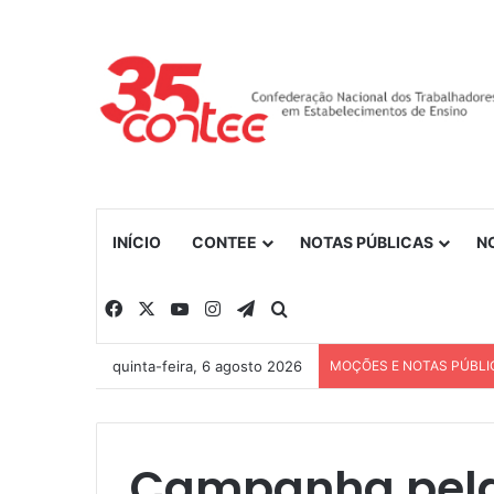
INÍCIO
CONTEE
NOTAS PÚBLICAS
N
Facebook
X
YouTube
Instagram
Telegram
Procurar por
quinta-feira, 6 agosto 2026
MOÇÕES E NOTAS PÚBLI
Campanha pela