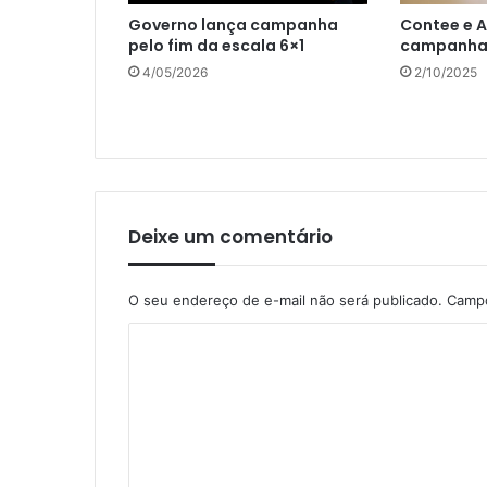
Governo lança campanha
Contee e 
pelo fim da escala 6×1
campanh
4/05/2026
2/10/2025
Deixe um comentário
O seu endereço de e-mail não será publicado.
Campo
C
o
m
e
n