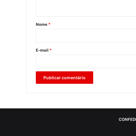
t
á
r
Nome
*
i
o
*
E-mail
*
CONFED