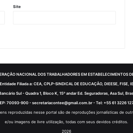
Site
ERAÇÃO NACIONAL DOS TRABALHADORES EM ESTABELECIMENTOS DE
Entidade Filiada a: CEA, CPLP-SINDICAL DE EDUCAÇÃO, DIEESE, FISE, I
Bancário Sul - Quadra 1, Bloco K, 15º andar Ed. Seguradoras, Asa Sul, Brasí
EP: 70093-900 - secretariacontee@gmail.com.br - Tel: +55 61 3226 12
ens reproduzidas nesse portal são de reproduções jornalísticas de outr
e/ou imagens de livre utilização, todas com seus devidos créditos.
2026