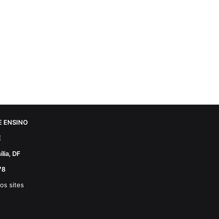
 ENSINO
E
lia, DF
78
os sites