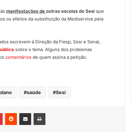
 às
manifestações de
outras escolas do Sesi
que
s os efeitos da substituição da Mediservice pela
dos escrevem à Direção da Fiesp, Sesi e Senai,
pública
sobre o tema. Alguns dos problemas
nos
comentários
de quem assina a petição.
plano
saúde
Sesi
Pinterest
Reddit
Compartilhar via e-mail
Imprimir