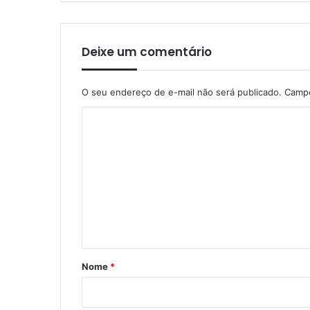
Deixe um comentário
O seu endereço de e-mail não será publicado.
Campo
C
o
m
e
n
t
á
r
Nome
*
i
o