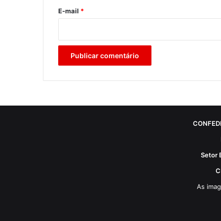
*
E-mail
*
CONFED
Setor 
C
As imag