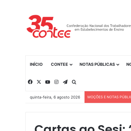
INÍCIO
CONTEE
NOTAS PÚBLICAS
N
Facebook
X
YouTube
Instagram
Telegram
Procurar por
quinta-feira, 6 agosto 2026
MOÇÕES E NOTAS PÚBLI
Cartas ao Sesi: