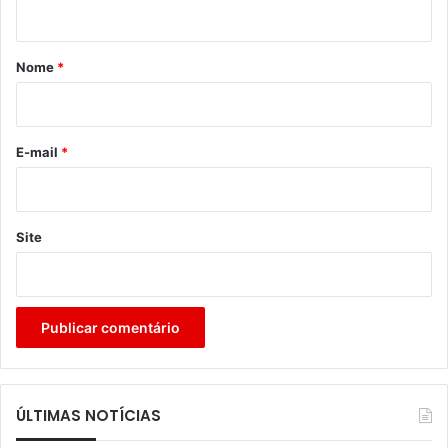
t
á
r
Nome
*
i
o
*
E-mail
*
Site
ÚLTIMAS NOTÍCIAS