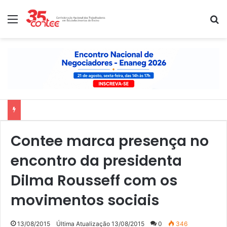
Menu
P
Nota de solidariedade ao povo venezuelano
Contee marca presença no
encontro da presidenta
Dilma Rousseff com os
movimentos sociais
13/08/2015
Última Atualização 13/08/2015
0
346