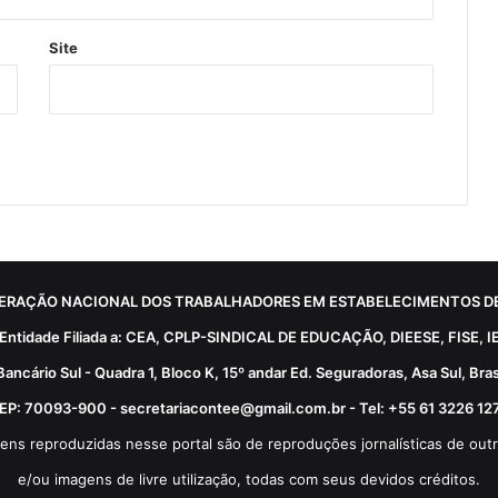
Site
ERAÇÃO NACIONAL DOS TRABALHADORES EM ESTABELECIMENTOS DE
Entidade Filiada a: CEA, CPLP-SINDICAL DE EDUCAÇÃO, DIEESE, FISE, I
Bancário Sul - Quadra 1, Bloco K, 15º andar Ed. Seguradoras, Asa Sul, Brasí
EP: 70093-900 - secretariacontee@gmail.com.br - Tel: +55 61 3226 12
ens reproduzidas nesse portal são de reproduções jornalísticas de outr
e/ou imagens de livre utilização, todas com seus devidos créditos.