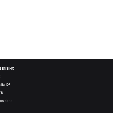
 ENSINO
E
lia, DF
78
os sites