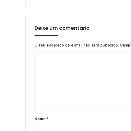
Deixe um comentário
O seu endereço de e-mail não será publicado.
Campo
C
o
m
e
n
t
á
r
Nome
*
i