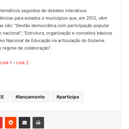
 temáticos seguidos de debates interativos
rências para estados e municípios que, em 2012, vêm
s são: “Gestão democrática com participação popular
nacional”; “Estrutura, organização e conceitos básicos
ano Nacional de Educação na articulação do Sistema
e regime de colaboração”.
–
Link 1
–
Link 2
EE
lançamento
participa
Pinterest
Reddit
Compartilhar via e-mail
Imprimir