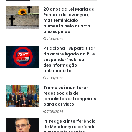
20 anos da Lei Maria da
Penha: a lei avançou,
mas feminicídio
aumenta pelo quarto
ano seguido
7/08/2026
PT aciona TSE para tirar
do ar site ligado ao PL e
suspender ‘hub’ de
desinformação
bolsonarista
7/08/2026
Trump vai monitorar
redes sociais de
jornalistas estrangeiros
para dar visto
7/08/2026
PF reage a interferência
de Mendonça e defende