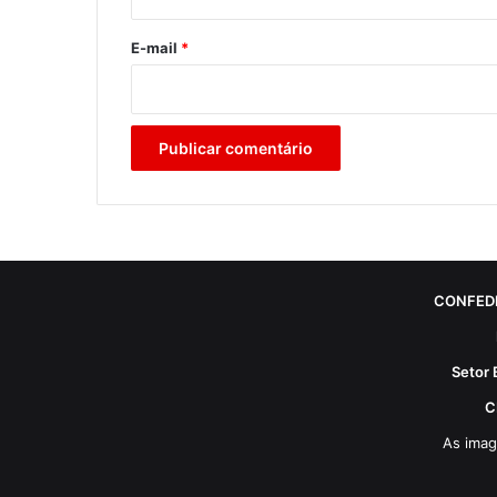
o
*
E-mail
*
CONFED
Setor 
C
As imag