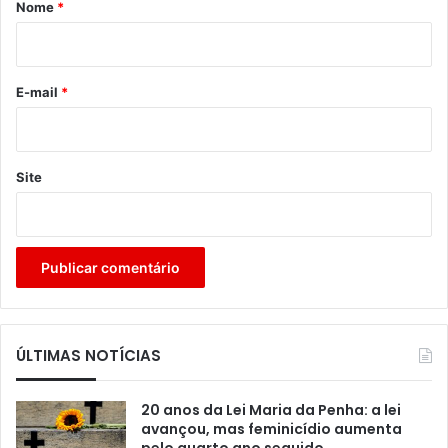
r
Nome
*
i
o
*
E-mail
*
Site
ÚLTIMAS NOTÍCIAS
20 anos da Lei Maria da Penha: a lei
avançou, mas feminicídio aumenta
pelo quarto ano seguido