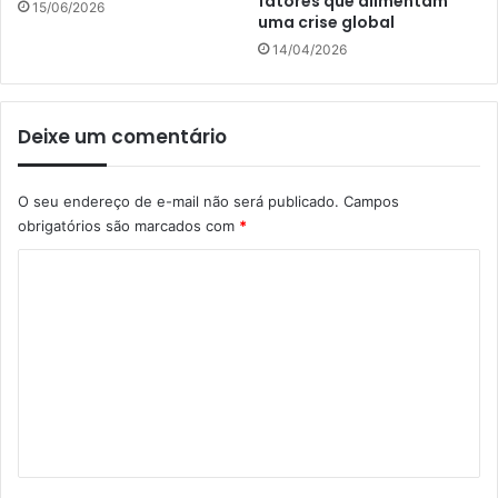
fatores que alimentam
15/06/2026
uma crise global
14/04/2026
Deixe um comentário
O seu endereço de e-mail não será publicado.
Campos
obrigatórios são marcados com
*
C
o
m
e
n
t
á