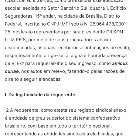
(LDB), Lei N. 9.394/96, como profissionais da educação
escolar, sediada no Setor Bancário Sul, quadra 1, Edifício
Seguradoras, 15º andar, na cidade de Brasília, Distrito
Federal, inscrita no CNPJ (MF) sob o N. 26.964.478/0001-
25, neste ato representada por seu presidente GILSON
LUIZ REIS, por meio de seus procuradores abaixo
discriminados, os quais receberão as intimações de estilo,
respeitosamente, dirige-se à digna e honrada presença
de V. Exª para requerer-lhe o seu ingresso, como
amicus
curiae
, nos autos em relevo, fazendo-o pelas razões de
direito a seguir elencadas:
I Da legitimidade da requerente
2 A requerente, como atesta seu registro sindical anexo,
é entidade de grau superior do sistema confederativo
brasileiro, com base em todo o território nacional,
representando as entidades sindicais a ela filiadas, que