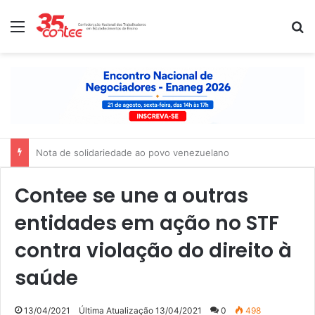
Menu
P
Nota de solidariedade ao povo venezuelano
Contee se une a outras
entidades em ação no STF
contra violação do direito à
saúde
13/04/2021
Última Atualização 13/04/2021
0
498