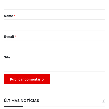
á
r
Nome
*
i
o
*
E-mail
*
Site
ÚLTIMAS NOTÍCIAS