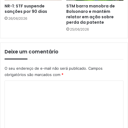
NR-1: STF suspende
STM barra manobra de
sanções por 90 dias
Bolsonaro e mantém
relator em ação sobre
26/06/2026
perda da patente
25/06/2026
Deixe um comentário
O seu endereço de e-mail não será publicado.
Campos
obrigatórios são marcados com
*
C
o
m
e
n
t