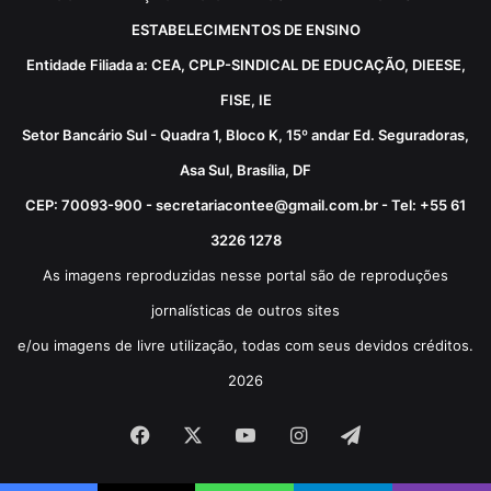
ESTABELECIMENTOS DE ENSINO
Entidade Filiada a: CEA, CPLP-SINDICAL DE EDUCAÇÃO, DIEESE,
FISE, IE
Setor Bancário Sul - Quadra 1, Bloco K, 15º andar Ed. Seguradoras,
Asa Sul, Brasília, DF
CEP: 70093-900 - secretariacontee@gmail.com.br - Tel: +55 61
3226 1278
As imagens reproduzidas nesse portal são de reproduções
jornalísticas de outros sites
e/ou imagens de livre utilização, todas com seus devidos créditos.
2026
Facebook
X
YouTube
Instagram
Telegram