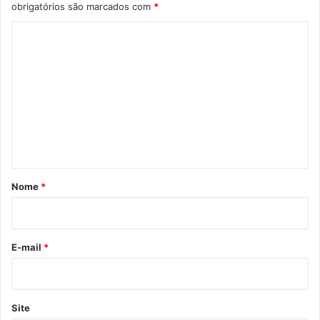
obrigatórios são marcados com
*
C
o
m
e
n
t
á
r
Nome
*
i
o
*
E-mail
*
Site