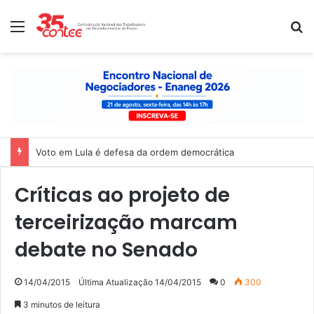
Menu
P
Voto em Lula é defesa da ordem democrática
Críticas ao projeto de
terceirização marcam
debate no Senado
14/04/2015
Última Atualização 14/04/2015
0
300
3 minutos de leitura