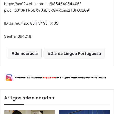
https://us02web.zoom.us/j/86454954405?
pwd=b010RTR5UXY0aElyRGRRcmszT0FOdz09
ID da reunião: 864 5495 4405
Senha: 694218
democracia
Dia da Língua Portuguesa
Artigos relacionados