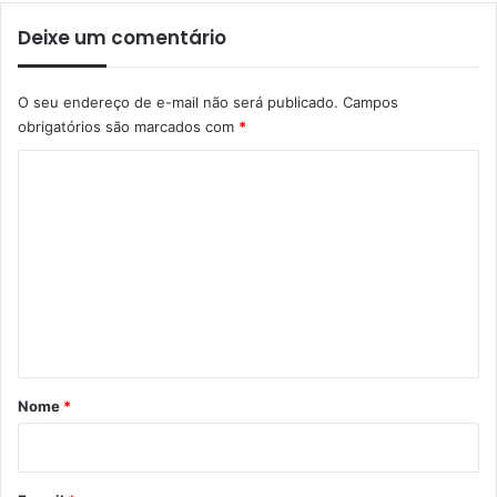
Deixe um comentário
O seu endereço de e-mail não será publicado.
Campos
obrigatórios são marcados com
*
C
o
m
e
n
t
á
r
Nome
*
i
o