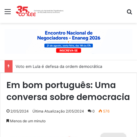
Menu
P
Voto em Lula é defesa da ordem democrática
Em bom português: Uma
conversa sobre democracia
2/05/2024
Última Atualização 2/05/2024
0
576
Menos de um minuto