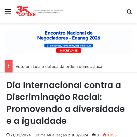
Menu
P
Nota de solidariedade ao povo venezuelano
Dia Internacional contra a
Discriminação Racial:
Promovendo a diversidade
e a igualdade
21/03/2024
Última Atualização 21/03/2024
0
1.095