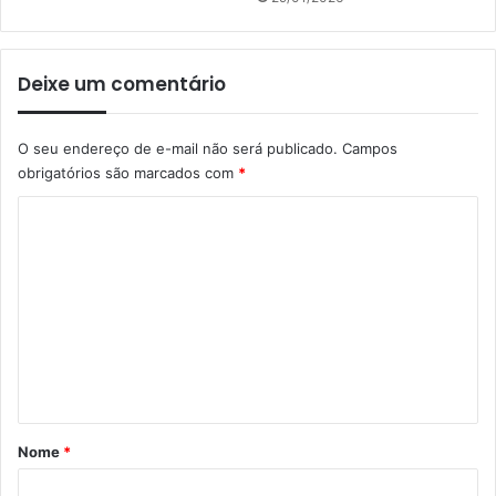
Deixe um comentário
O seu endereço de e-mail não será publicado.
Campos
obrigatórios são marcados com
*
C
o
m
e
n
t
á
r
Nome
*
i