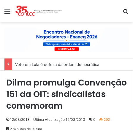
Menu
P
Voto em Lula é defesa da ordem democrática
Dilma promulga Convenção
151 da OIT: sindicalistas
comemoram
12/03/2013
Última Atualização 12/03/2013
0
292
2 minutos de leitura