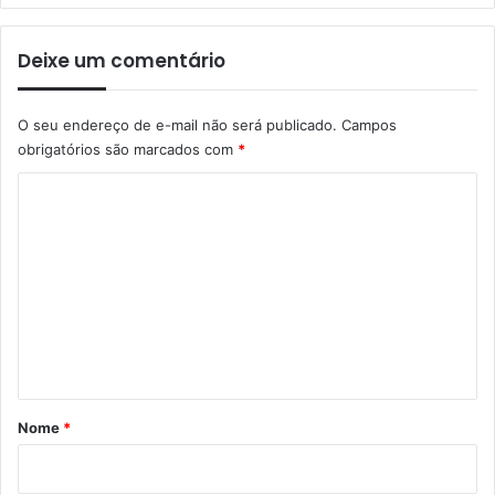
Deixe um comentário
O seu endereço de e-mail não será publicado.
Campos
obrigatórios são marcados com
*
C
o
m
e
n
t
á
r
Nome
*
i
o