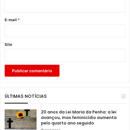
i
o
*
E-mail
*
Site
ÚLTIMAS NOTÍCIAS
20 anos da Lei Maria da Penha: a lei
avançou, mas feminicídio aumenta
pelo quarto ano seguido