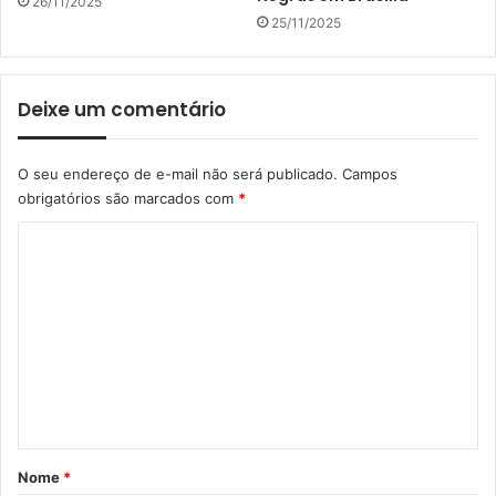
26/11/2025
25/11/2025
Deixe um comentário
O seu endereço de e-mail não será publicado.
Campos
obrigatórios são marcados com
*
C
o
m
e
n
t
á
r
Nome
*