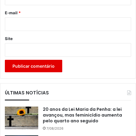
o
*
E-mail
*
Site
ÚLTIMAS NOTÍCIAS
20 anos da Lei Maria da Penha: a lei
avançou, mas feminicídio aumenta
pelo quarto ano seguido
7/08/2026