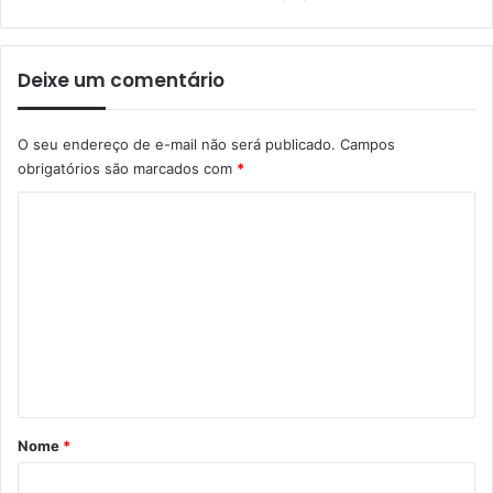
Deixe um comentário
O seu endereço de e-mail não será publicado.
Campos
obrigatórios são marcados com
*
C
o
m
e
n
t
á
r
Nome
*
i