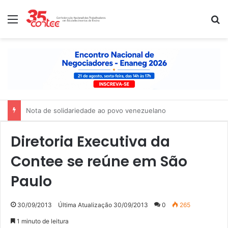
Menu
P
Nota de apoio à paralisação das trabalhadoras e dos trabalhado
Diretoria Executiva da
Contee se reúne em São
Paulo
30/09/2013
Última Atualização 30/09/2013
0
265
1 minuto de leitura