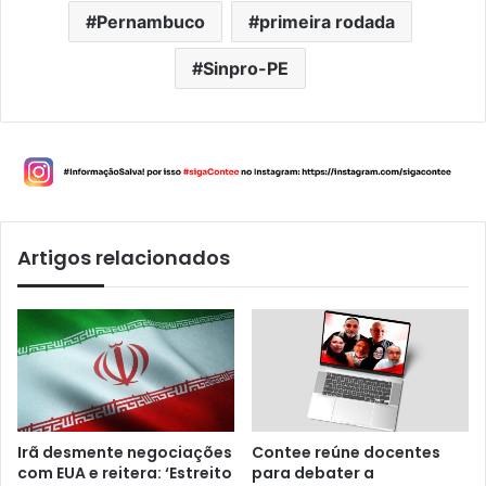
Pernambuco
primeira rodada
Sinpro-PE
Artigos relacionados
Irã desmente negociações
Contee reúne docentes
com EUA e reitera: ‘Estreito
para debater a