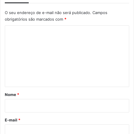
O seu endereço de e-mail não será publicado.
Campos
obrigatórios são marcados com
*
C
o
m
e
n
t
á
r
Nome
*
i
o
*
E-mail
*