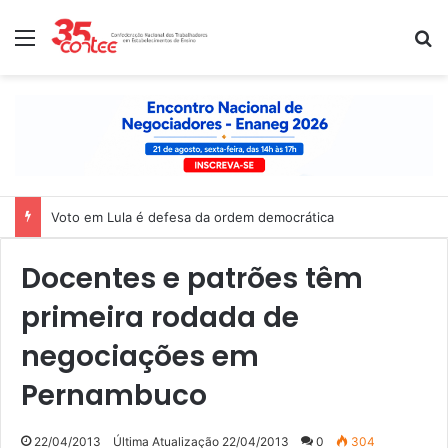
Menu
P
Voto em Lula é defesa da ordem democrática
Docentes e patrões têm
primeira rodada de
negociações em
Pernambuco
22/04/2013
Última Atualização 22/04/2013
0
304