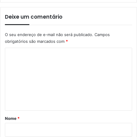
Deixe um comentário
O seu endereço de e-mail não será publicado.
Campos
obrigatórios são marcados com
*
C
o
m
e
n
t
á
r
Nome
*
i
o