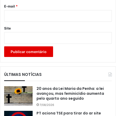
*
E-mail
*
Site
ÚLTIMAS NOTÍCIAS
20 anos da Lei Maria da Penha: a lei
avançou, mas feminicídio aumenta
pelo quarto ano seguido
7/08/2026
PT aciona TSE para tirar do ar site