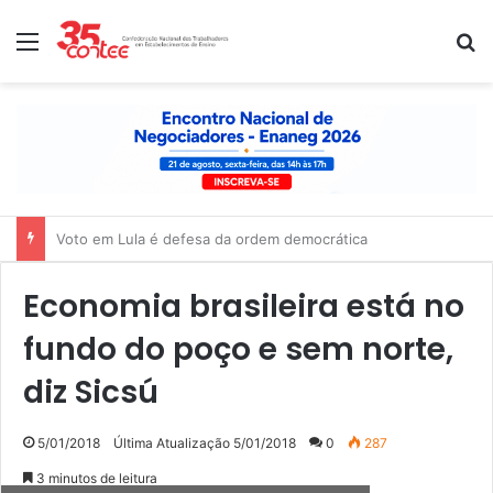
Menu
P
Nota de solidariedade ao povo venezuelano
Economia brasileira está no
fundo do poço e sem norte,
diz Sicsú
5/01/2018
Última Atualização 5/01/2018
0
287
3 minutos de leitura