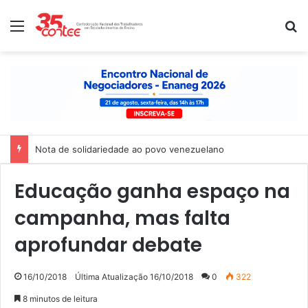
Menu
P
Nota de solidariedade ao povo venezuelano
Educação ganha espaço na
campanha, mas falta
aprofundar debate
16/10/2018
Última Atualização 16/10/2018
0
322
8 minutos de leitura