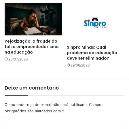
Pejotização: a fraude do
falso empreendedorismo
Sinpro Minas: Qual
na educação
problema da educação
deve ser eliminado?
23/07/2026
29/06/2026
Deixe um comentário
O seu endereço de e-mail não será publicado.
Campos
obrigatórios são marcados com
*
C