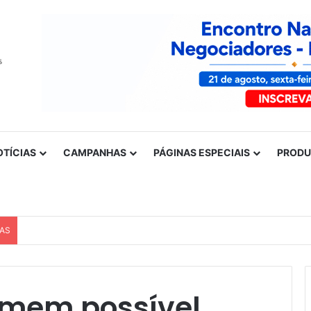
OTÍCIAS
CAMPANHAS
PÁGINAS ESPECIAIS
PROD
CAS
Nota de solidariedade ao povo venezuelano
temem possível