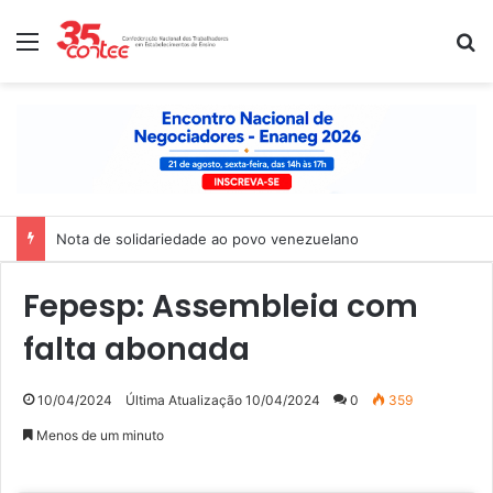
Menu
P
Nota de solidariedade ao povo venezuelano
Fepesp: Assembleia com
falta abonada
10/04/2024
Última Atualização 10/04/2024
0
359
Menos de um minuto