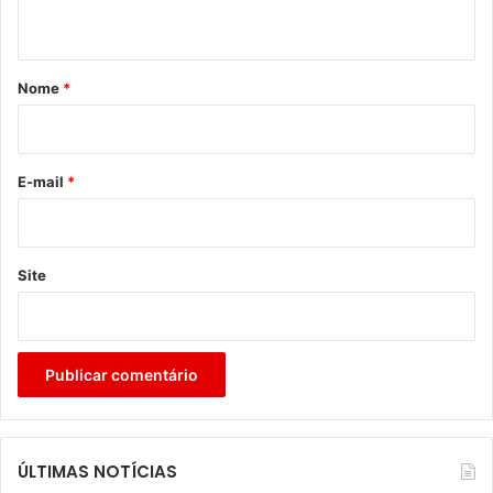
t
á
r
Nome
*
i
o
*
E-mail
*
Site
ÚLTIMAS NOTÍCIAS