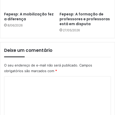
Fepesp: A mobilização fez
Fepesp: A formação de
a diferença
professores e professoras
está em disputa
8/06/2026
27/05/2026
Deixe um comentário
O seu endereço de e-mail não será publicado.
Campos
obrigatórios são marcados com
*
C
o
m
e
n