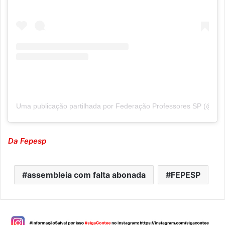
Uma publicação partilhada por Federação Professores SP (@fep
Da Fepesp
assembleia com falta abonada
FEPESP