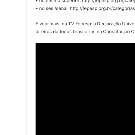
• no ensino superior: http://fepesp.org.br/ca
• no sesi/senai: http://fepesp.org.br/categoria
E veja mais, na TV Fepesp: a Declaração Univ
direitos de todos brasileiros na Constituição 