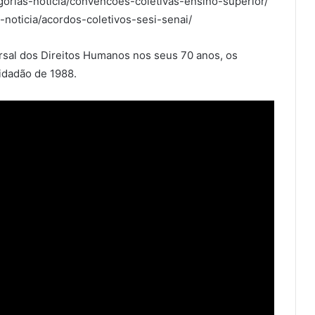
tegorias-noticia/convencoes-coletivas-ensino-superior/
s-noticia/acordos-coletivos-sesi-senai/
ersal dos Direitos Humanos nos seus 70 anos, os
Cidadão de 1988.