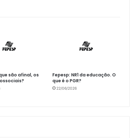
que são afinal, os
Fepesp: NR1 da educação. O
cossociais?
que é o PGR?
6
22/06/2026