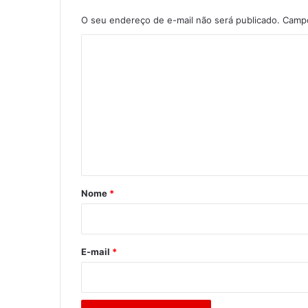
O seu endereço de e-mail não será publicado.
Campo
C
o
m
e
n
t
á
r
Nome
*
i
o
*
E-mail
*