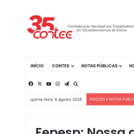
INÍCIO
CONTEE
NOTAS PÚBLICAS
N
Facebook
X
YouTube
Instagram
Telegram
Procurar por
quinta-feira, 6 agosto 2026
MOÇÕES E NOTAS PÚBLI
Fepesp: Nossa 