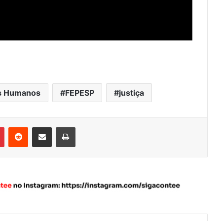
tos Humanos
FEPESP
justiça
Pinterest
Reddit
Compartilhar via e-mail
Imprimir