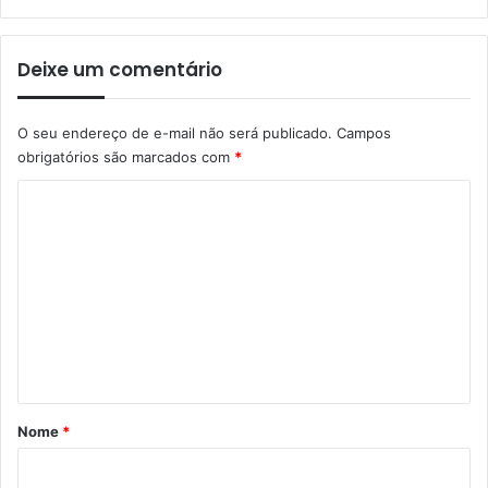
Deixe um comentário
O seu endereço de e-mail não será publicado.
Campos
obrigatórios são marcados com
*
C
o
m
e
n
t
á
r
Nome
*
i