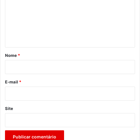
m
e
n
t
á
r
Nome
*
i
o
*
E-mail
*
Site