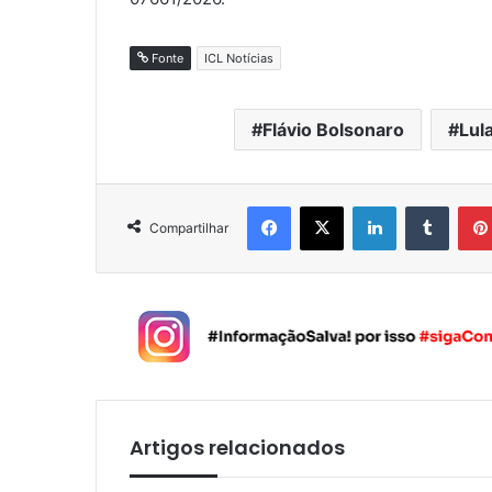
Fonte
ICL Notícias
Flávio Bolsonaro
Lul
Facebook
X
Linkedin
Tumblr
Compartilhar
Artigos relacionados