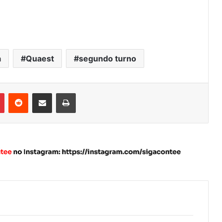
a
Quaest
segundo turno
Pinterest
Reddit
Compartilhar via e-mail
Imprimir