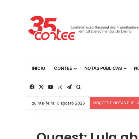
INÍCIO
CONTEE
NOTAS PÚBLICAS
N
Facebook
X
YouTube
Instagram
Telegram
Procurar por
quinta-feira, 6 agosto 2026
MOÇÕES E NOTAS PÚBLI
Quaest: Lula a