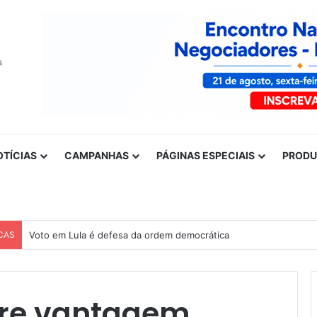
OTÍCIAS
CAMPANHAS
PÁGINAS ESPECIAIS
PROD
CAS
Nota de solidariedade ao povo venezuelano
bre vantagem