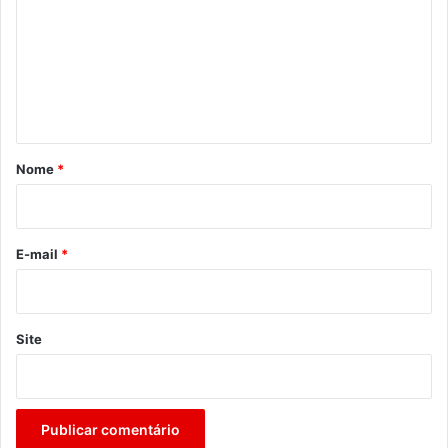
m
e
n
t
á
r
Nome
*
i
o
*
E-mail
*
Site