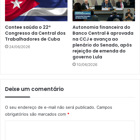
Contee saúda o 22º
Autonomia financeira do
Congresso da Central dos
Banco Central é aprovada
Trabalhadores de Cuba
na CCJ e avança ao
plenário do Senado, após
24/06/2026
rejeição de emenda do
governo Lula
10/06/2026
Deixe um comentário
O seu endereço de e-mail não será publicado.
Campos
obrigatórios são marcados com
*
C
o