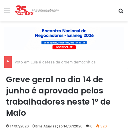
Menu
P
Nota de solidariedade ao povo venezuelano
Greve geral no dia 14 de
junho é aprovada pelos
trabalhadores neste 1° de
Maio
14/07/2020
Última Atualização 14/07/2020
0
320