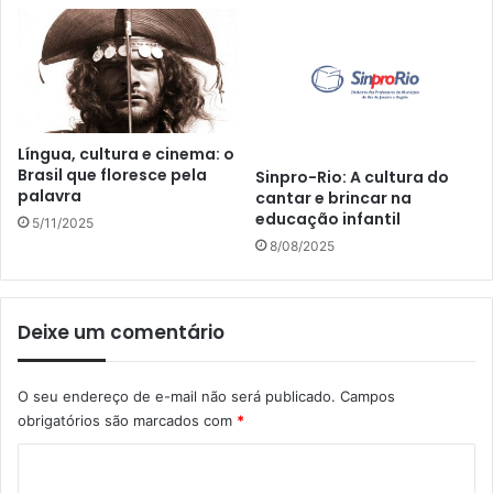
Língua, cultura e cinema: o
Brasil que floresce pela
Sinpro-Rio: A cultura do
palavra
cantar e brincar na
educação infantil
5/11/2025
8/08/2025
Deixe um comentário
O seu endereço de e-mail não será publicado.
Campos
obrigatórios são marcados com
*
C