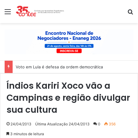
Menu
P
Voto em Lula é defesa da ordem democrática
Índios Kariri Xoco vão a
Campinas e região divulgar
sua cultura
24/04/2013
Última Atualização 24/04/2013
0
356
3 minutos de leitura