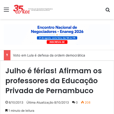
Menu
P
Voto em Lula é defesa da ordem democrática
Julho é férias! Afirmam os
professores da Educação
Privada de Pernambuco
8/10/2013
Última Atualização 8/10/2013
0
208
1 minuto de leitura