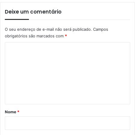
Deixe um comentário
O seu endereço de e-mail não será publicado.
Campos
obrigatórios são marcados com
*
C
o
m
e
n
t
á
r
Nome
*
i
o