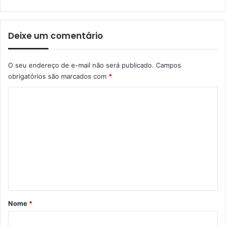
Deixe um comentário
O seu endereço de e-mail não será publicado.
Campos
obrigatórios são marcados com
*
C
o
m
e
n
t
á
r
Nome
*
i