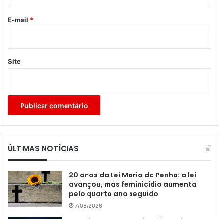
o
*
E-mail
*
Site
ÚLTIMAS NOTÍCIAS
20 anos da Lei Maria da Penha: a lei
avançou, mas feminicídio aumenta
pelo quarto ano seguido
7/08/2026