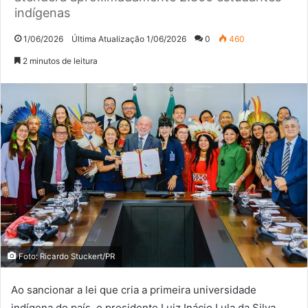
indígenas
1/06/2026
Última Atualização 1/06/2026
0
460
2 minutos de leitura
Foto: Ricardo Stuckert/PR
Ao sancionar a lei que cria a primeira universidade
indígena do país, o presidente Luiz Inácio Lula da Silva