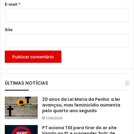
*
E-mail
*
Site
ÚLTIMAS NOTÍCIAS
20 anos da Lei Maria da Penha: a lei
avançou, mas feminicídio aumenta
pelo quarto ano seguido
7/08/2026
PT aciona TSE para tirar do ar site
ligado ao PL e suspender ‘hub’ de