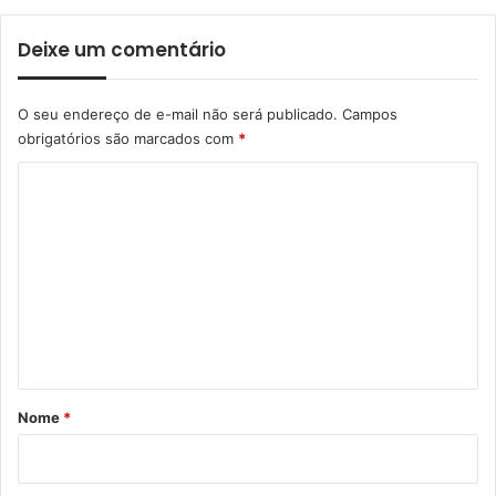
Deixe um comentário
O seu endereço de e-mail não será publicado.
Campos
obrigatórios são marcados com
*
C
o
m
e
n
t
á
r
Nome
*
i
o