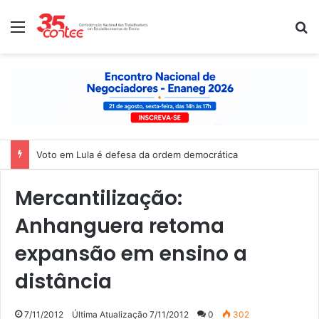
Menu
P
Voto em Lula é defesa da ordem democrática
Mercantilização:
Anhanguera retoma
expansão em ensino a
distância
7/11/2012
Última Atualização 7/11/2012
0
302