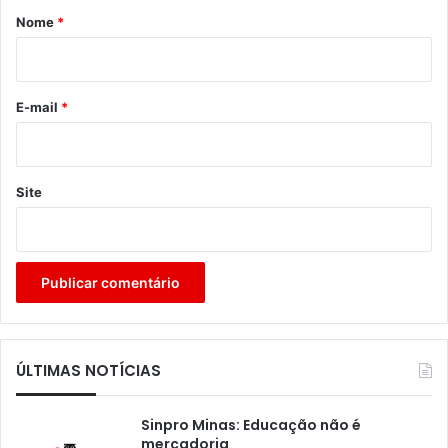
r
Nome
*
i
o
*
E-mail
*
Site
ÚLTIMAS NOTÍCIAS
Sinpro Minas: Educação não é
mercadoria