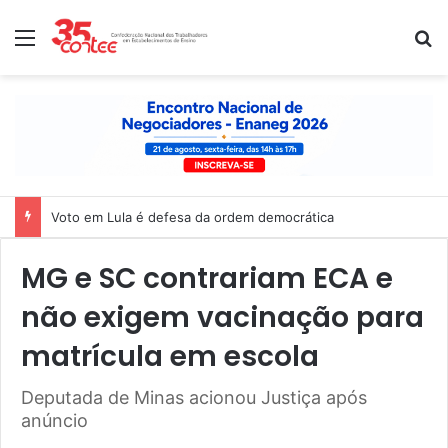
Menu
P
Nota de solidariedade ao povo venezuelano
MG e SC contrariam ECA e
não exigem vacinação para
matrícula em escola
Deputada de Minas acionou Justiça após
anúncio