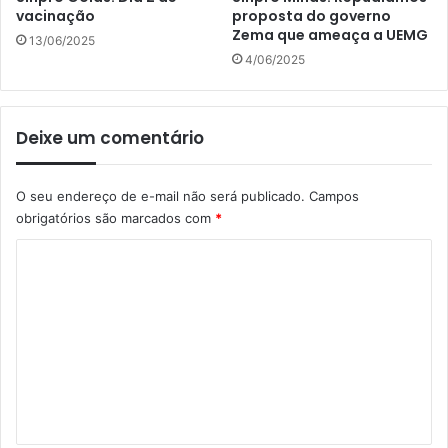
vacinação
proposta do governo
Zema que ameaça a UEMG
13/06/2025
4/06/2025
Deixe um comentário
O seu endereço de e-mail não será publicado.
Campos
obrigatórios são marcados com
*
C
o
m
e
n
t
á