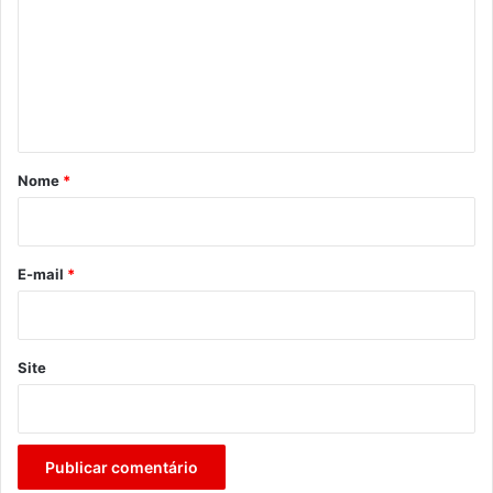
m
e
n
t
á
r
Nome
*
i
o
*
E-mail
*
Site