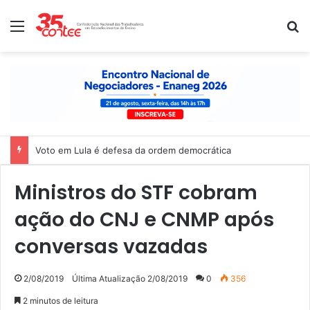
Menu
P
Voto em Lula é defesa da ordem democrática
Ministros do STF cobram
ação do CNJ e CNMP após
conversas vazadas
2/08/2019
Última Atualização 2/08/2019
0
356
2 minutos de leitura