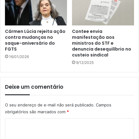
Cármen Lúcia rejeita ação
Contee envia
contra mudanças no
manifestação aos
saque-aniversário do
ministros do STF e
FGTS
denuncia desequilíbrio no
custeio sindical
16/01/2026
9/12/2025
Deixe um comentário
O seu endereço de e-mail não será publicado.
Campos
obrigatórios são marcados com
*
C
o