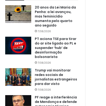
20 anos da Lei Maria da
Penha: a lei avançou,
mas feminicídio
aumenta pelo quarto
ano seguido
7/08/2026
PT aciona TSE para tirar
do ar site ligado ao PL e
suspender ‘hub’ de
desinformação
bolsonarista
7/08/2026
Trump vai monitorar
redes sociais de
jornalistas estrangeiros
para dar visto
7/08/2026
PF reage a interferência
de Mendonça e defende