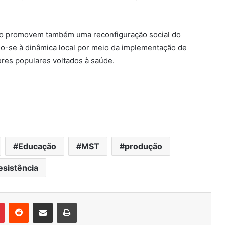
o promovem também uma reconfiguração social do
do-se à dinâmica local por meio da implementação de
res populares voltados à saúde.
Educação
MST
produção
esistência
Pinterest
Reddit
Compartilhar via e-mail
Imprimir