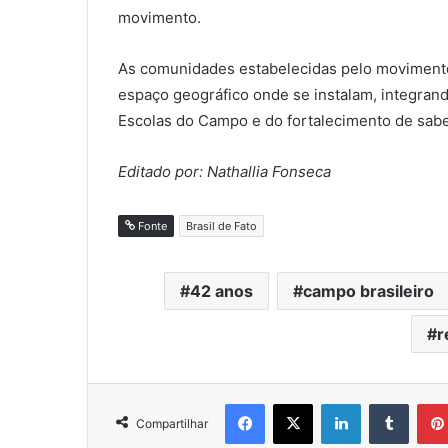
movimento.
As comunidades estabelecidas pelo moviment
espaço geográfico onde se instalam, integran
Escolas do Campo e do fortalecimento de sabe
Editado por: Nathallia Fonseca
Fonte
Brasil de Fato
42 anos
campo brasileiro
r
Facebook
X
Linkedin
Tumblr
Compartilhar