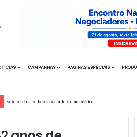
OTÍCIAS
CAMPANHAS
PÁGINAS ESPECIAIS
PROD
S
Nota de solidariedade ao povo venezuelano
2 anos de