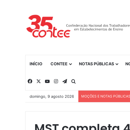
INÍCIO
CONTEE
NOTAS PÚBLICAS
N
Facebook
X
YouTube
Instagram
Telegram
Procurar por
domingo, 9 agosto 2026
MOÇÕES E NOTAS PÚBLICA
MST completa 4