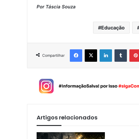
Por Táscia Souza
Educação
Facebook
X
Linkedin
Tumblr
Compartilhar
Artigos relacionados