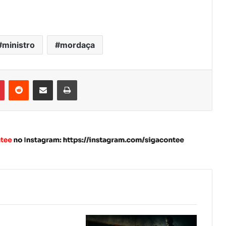
ministro
mordaça
Pinterest
Reddit
Compartilhar via e-mail
Imprimir