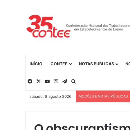
INÍCIO
CONTEE
NOTAS PÚBLICAS
N
Facebook
X
YouTube
Instagram
Telegram
Procurar por
sábado, 8 agosto 2026
MOÇÕES E NOTAS PÚBLICAS
O obscurantismo