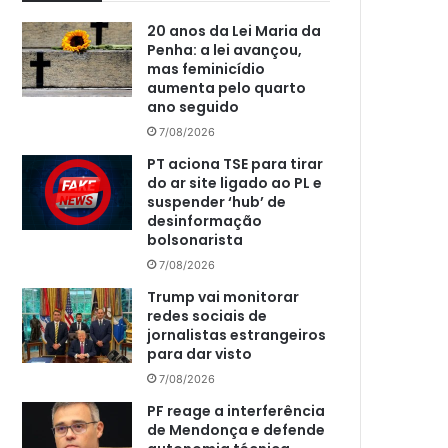
20 anos da Lei Maria da
Penha: a lei avançou,
mas feminicídio
aumenta pelo quarto
ano seguido
7/08/2026
PT aciona TSE para tirar
do ar site ligado ao PL e
suspender ‘hub’ de
desinformação
bolsonarista
7/08/2026
Trump vai monitorar
redes sociais de
jornalistas estrangeiros
para dar visto
7/08/2026
PF reage a interferência
de Mendonça e defende