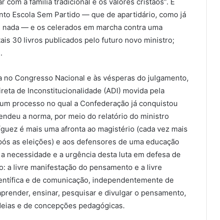
com a família tradicional e os valores cristãos”. É
to Escola Sem Partido — que de apartidário, como já
m nada — e os celerados em marcha contra uma
ais 30 livros publicados pelo futuro novo ministro;
.
a no Congresso Nacional e às vésperas do julgamento,
reta de Inconstitucionalidade (ADI) movida pela
 um processo no qual a Confederação já conquistou
endeu a norma, por meio do relatório do ministro
íguez é mais uma afronta ao magistério (cada vez mais
pós as eleições) e aos defensores de uma educação
a necessidade e a urgência desta luta em defesa de
o: a livre manifestação do pensamento e a livre
 científica e de comunicação, independentemente de
prender, ensinar, pesquisar e divulgar o pensamento,
ideias e de concepções pedagógicas.