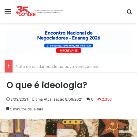
Menu
P
Nota de solidariedade ao povo venezuelano
O que é ideologia?
8/09/2021
Última Atualização 8/09/2021
0
2.363
5 minutos de leitura