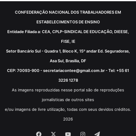
CONFEDERAÇÃO NACIONAL DOS TRABALHADORES EM
ESTABELECIMENTOS DE ENSINO
Entidade Filiada a: CEA, CPLP-SINDICAL DE EDUCAÇÃO, DIEESE,
FISE, IE
Setor Bancário Sul - Quadra 1, Bloco K, 15º andar Ed. Seguradoras,
Asa Sul, Brasília, DF
CEP: 70093-900 - secretariacontee@gmail.com.br - Tel: +55 61
3226 1278
As imagens reproduzidas nesse portal são de reproduções
jornalísticas de outros sites
e/ou imagens de livre utilização, todas com seus devidos créditos.
2026
Facebook
X
YouTube
Instagram
Telegram