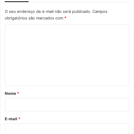
O seu endereço de e-mail não será publicado.
Campos
obrigatórios são marcados com
*
C
o
m
e
n
t
á
r
Nome
*
i
o
*
E-mail
*